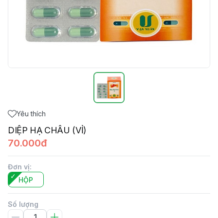
Yêu thích
DIỆP HẠ CHÂU (VỈ)
70.000đ
Đơn vị
:
HỘP
Số lượng