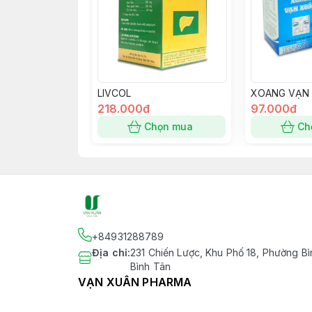
LIVCOL
XOANG VẠN
218.000đ
97.000đ
Chọn mua
Ch
+84931288789
Địa chỉ
:
231 Chiến Lược, Khu Phố 18, Phường Bì
Bình Tân
VẠN XUÂN PHARMA