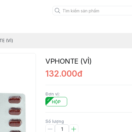
E (VỈ)
VPHONTE (VỈ)
132.000đ
Đơn vị
:
HỘP
Số lượng