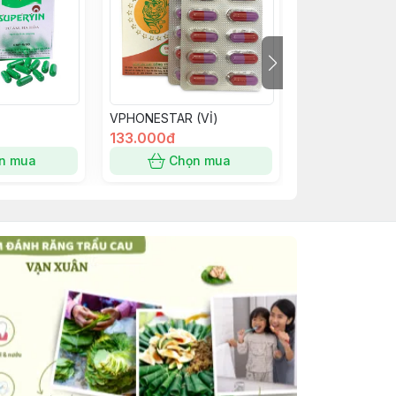
VPHONESTAR (VỈ)
HEPASCHIS
133.000đ
55.000đ
n mua
Chọn mua
Chọn