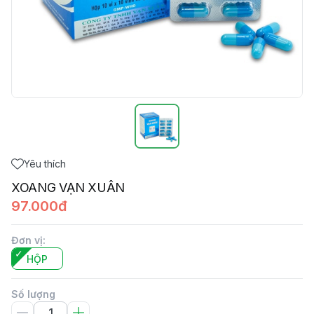
Yêu thích
XOANG VẠN XUÂN
97.000đ
Đơn vị
:
HỘP
Số lượng